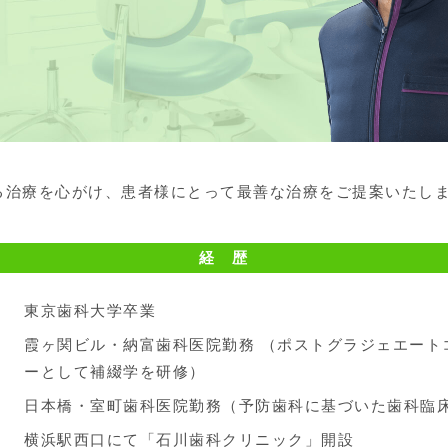
司
る治療を心がけ、患者様にとって最善な治療をご提案いたし
経 歴
東京歯科大学卒業
月
霞ヶ関ビル・納富歯科医院勤務 （ポストグラジェエート
ーとして補綴学を研修）
月
日本橋・室町歯科医院勤務（予防歯科に基づいた歯科臨
横浜駅西口にて「石川歯科クリニック」開設