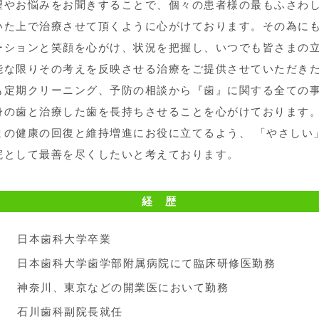
望やお悩みをお聞きすることで、個々の患者様の最もふさわ
いた上で治療させて頂くように心がけております。その為に
ーションと笑顔を心がけ、状況を把握し、いつでも皆さまの
能な限りその考えを反映させる治療をご提供させていただき
も定期クリーニング、予防の相談から『歯』に関する全ての
身の歯と治療した歯を長持ちさせることを心がけております
まの健康の回復と維持増進にお役に立てるよう、 「やさしい
院として最善を尽くしたいと考えております。
経 歴
日本歯科大学卒業
月
日本歯科大学歯学部附属病院にて臨床研修医勤務
月
神奈川、東京などの開業医において勤務
石川歯科副院長就任