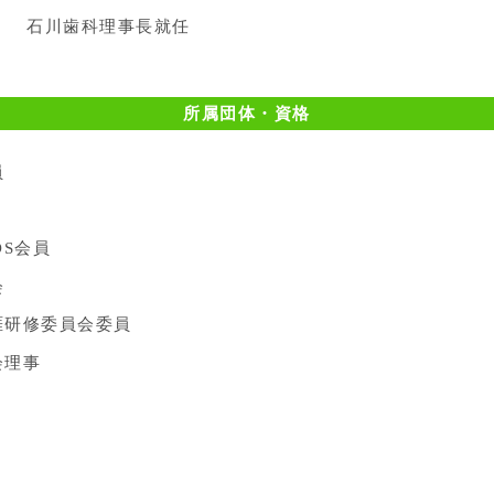
石川歯科理事長就任
所属団体・資格
員
DS会員
会
涯研修委員会委員
会理事